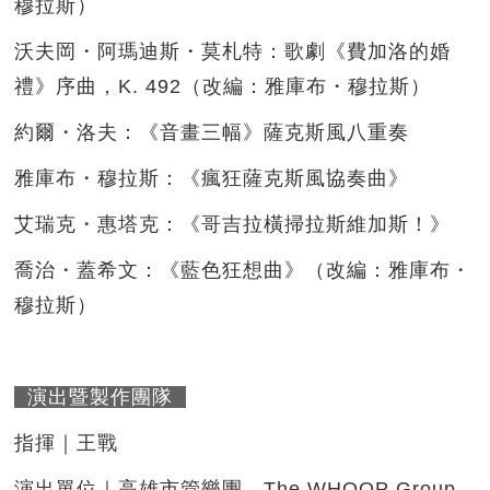
穆拉斯）
沃夫岡・阿瑪迪斯・莫札特：歌劇《費加洛的婚
禮》序曲，K. 492（改編：雅庫布・穆拉斯）
約爾・洛夫：《音畫三幅》薩克斯風八重奏
雅庫布・穆拉斯：《瘋狂薩克斯風協奏曲》
艾瑞克・惠塔克：《哥吉拉橫掃拉斯維加斯！》
喬治・蓋希文：《藍色狂想曲》（改編：雅庫布・
穆拉斯）
演出暨製作團隊
指揮｜王戰
演出單位｜高雄市管樂團、The WHOOP Group