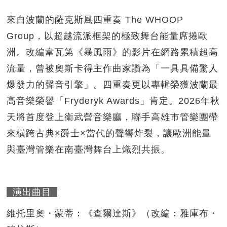
來自波蘭的薩克斯風四重奏 The WHOOP
Group，以超越流派框架的極致舞台能量席捲歐
洲。改編韋瓦第《暴風雨》的影片在網路累積超高
流量，曾被奧斯卡得主作曲家讚為「一具具備驚人
爆發力的聲音引擎」。四重奏更以專輯榮獲波蘭最
高音樂榮譽「Fryderyk Awards」肯定。2026年秋
天將首度登上衛武營音樂廳，聯手高雄市管樂團帶
來橫跨古典×爵士×當代的聲響炸裂，讓歐洲能量
與臺灣管樂在南臺灣舞台上熾烈共振。
演出曲目
維托里奧・蒙蒂：《查爾達斯》（改編：雅庫布・