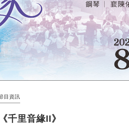
節目資訊
《千里音緣II》