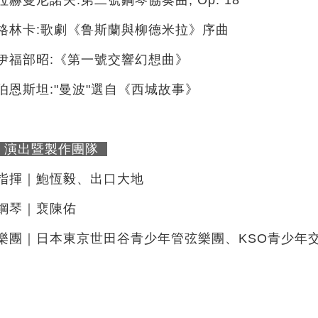
格林卡:歌劇《鲁斯蘭與柳德米拉》序曲
伊福部昭:《第一號交響幻想曲》
伯恩斯坦:"曼波"選自《西城故事》
演出暨製作團隊
指揮｜鮑恆毅、出口大地
鋼琴｜裵陳佑
樂團｜日本東京世田谷青少年管弦樂團、KSO青少年