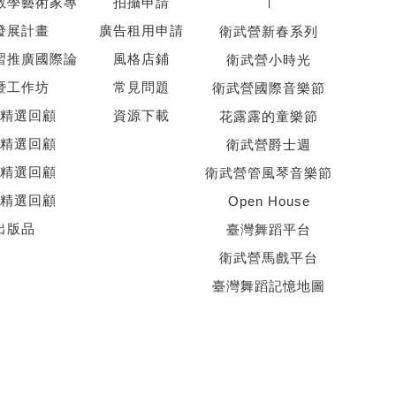
教學藝術家專
拍攝申請
發展計畫
廣告租用申請
衛武營新春系列
習推廣國際論
風格店鋪
衛武營小時光
暨工作坊
常見問題
衛武營國際音樂節
精選回顧
資源下載
花露露的童樂節
精選回顧
衛武營爵士週
精選回顧
衛武營管風琴音樂節
精選回顧
Open House
出版品
臺灣舞蹈平台
衛武營馬戲平台
臺灣舞蹈記憶地圖