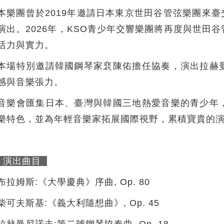
本樂團曾於2019年邀請日本東京世田谷管弦樂團來臺
演出。2026年，KSO青少年交響樂團將再度與世田
活力與實力。
本場特別邀請韓國鋼琴家裵陳佑擔任協奏，演出拉赫
感與音樂張力。
音樂會匯集日本、臺灣與韓國三地熱愛音樂的青少年
樂特色，並為年輕音樂家拓展國際視野，累積寶貴的
演出曲目
布拉姆斯:《大學慶典》序曲, Op. 80
柴可夫斯基:《義大利隨想曲》, Op. 45
拉赫曼尼諾夫:第二號鋼琴協奏曲, Op. 18