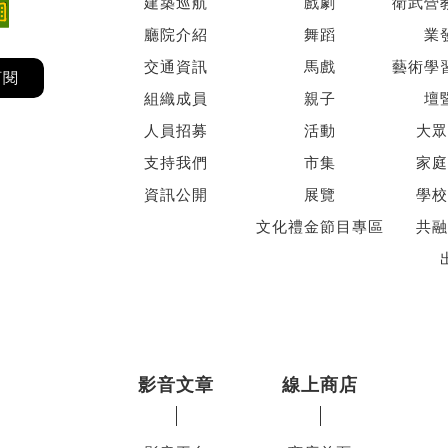
建築巡航
戲劇
衛武營
廳院介紹
舞蹈
業
交通資訊
馬戲
藝術學
訂閱
組織成員
親子
壇
人員招募
活動
大眾
支持我們
市集
家庭
資訊公開
展覽
學校
文化禮金節目專區
共融
影音文章
線上商店