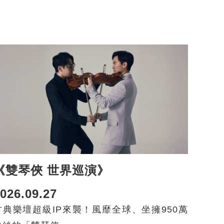
《雙琴俠 世界巡演》
026.09.27
古典樂壇超級IP來襲！風靡全球、坐擁950萬