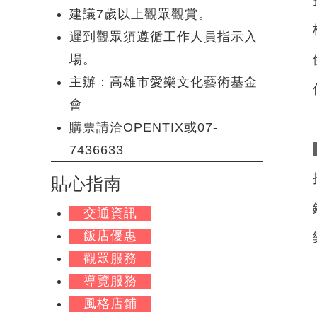
建議7歲以上觀眾觀賞。
遲到觀眾須遵循工作人員指示入
場。
主辦：高雄市愛樂文化藝術基金
會
購票請洽OPENTIX或07-
7436633
貼心指南
交通資訊
飯店優惠
觀眾服務
導覽服務
風格店鋪