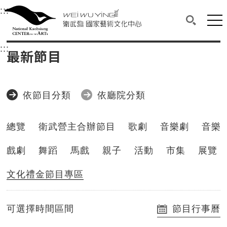
衛武營國家藝術文化中心
衛武營國家藝術文化中心 National Kaohsi
:::
選單連結區塊，此區塊列有本網站主要連結。
中央內容區塊，為本頁主要內容區。
網站
搜尋(開啟
:::
中央內容區塊，為本頁主要內容區。
最新節目
依節目分類
依廳院分類
總覽
衛武營主合辦節目
歌劇
音樂劇
音樂
戲劇
舞蹈
馬戲
親子
活動
市集
展覽
文化禮金節目專區
可選擇時間區間
節目行事曆