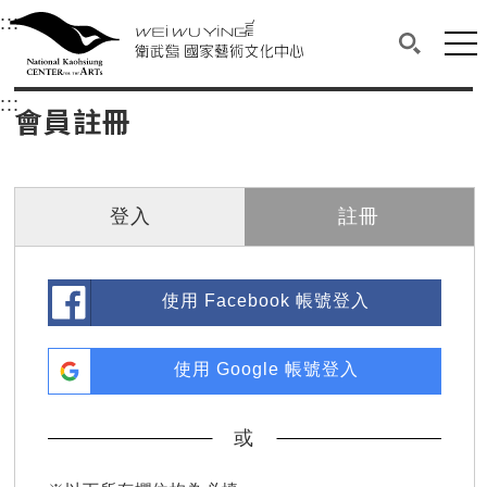
衛武營國家藝術文化中心
衛武營國家藝術文化中心 National Kaohsi
:::
選單連結區塊，此區塊列有本網站主要連結。
中央內容區塊，為本頁主要內容區。
網站
搜尋(開啟
:::
中央內容區塊，為本頁主要內容區。
會員註冊
登入
註冊
使用 Facebook 帳號登入
使用 Google 帳號登入
或