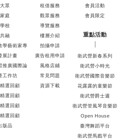
大眾
租借服務
會員活動
家庭
觀眾服務
會員限定
學校
導覽服務
重點活動
共融
樓層介紹
教學藝術家專
拍攝申請
發展計畫
廣告租用申請
衛武營新春系列
習推廣國際論
風格店鋪
衛武營小時光
暨工作坊
常見問題
衛武營國際音樂節
精選回顧
資源下載
花露露的童樂節
精選回顧
衛武營爵士週
精選回顧
衛武營管風琴音樂節
精選回顧
Open House
出版品
臺灣舞蹈平台
衛武營馬戲平台