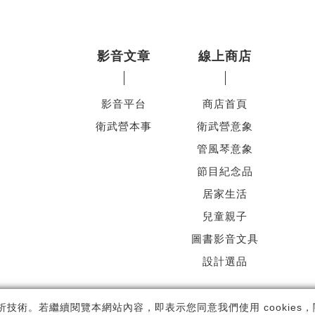
影音文章
線上商店
影音平台
商店首頁
衛武營本事
衛武營意象
管風琴意象
節目紀念品
居家生活
兒童親子
圖書影音文具
設計選品
ht ©
國家表演藝術中心
-
衛武營國家藝術文化中心
All rights reserved.
隱
析技術。若繼續閱覽本網站內容，即表示您同意我們使用 cookies，關於