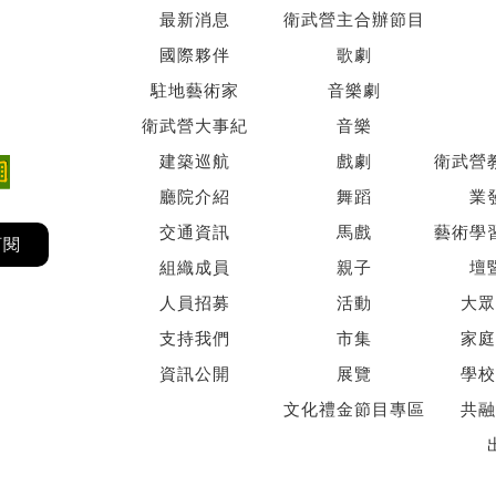
最新消息
衛武營主合辦節目
國際夥伴
歌劇
駐地藝術家
音樂劇
衛武營大事紀
音樂
建築巡航
戲劇
衛武營
廳院介紹
舞蹈
業
交通資訊
馬戲
藝術學
訂閱
組織成員
親子
壇
人員招募
活動
大眾
支持我們
市集
家庭
資訊公開
展覽
學校
文化禮金節目專區
共融