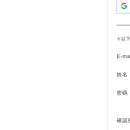
※以
E-ma
姓名
密碼
確認