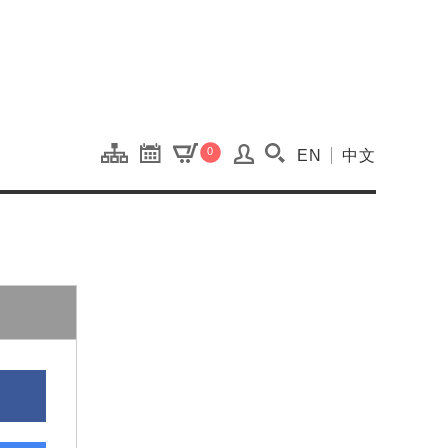
onal Kaohsiung Cent
0
EN
中文
搜尋(開啟搜尋視窗)