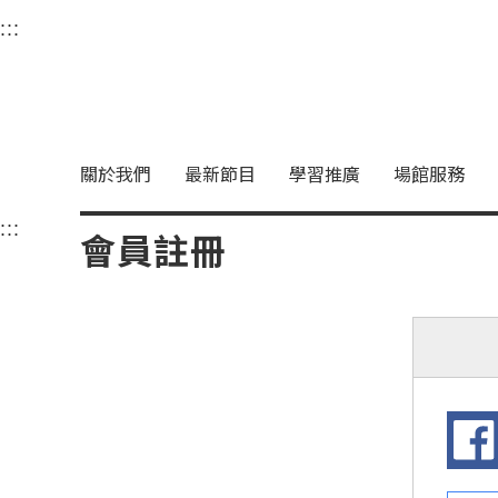
衛武營國家藝術文化中
:::
選單連結區塊，此區塊列有本網站主要連結。
中央內容區塊，為本頁主要內容區。
關於我們
最新節目
學習推廣
場館服務
:::
中央內容區塊，為本頁主要內容區。
會員註冊