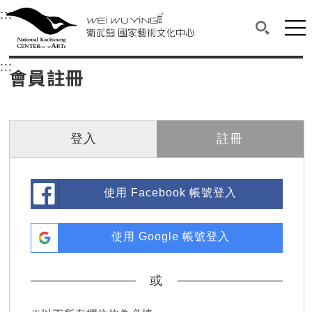
衛武營國家藝術文化中心
衛武營國家藝術文化中心 National Kaohsi
:::
選單連結區塊，此區塊列有本網站主要連結。
中央內容區塊，為本頁主要內容區。
網站
搜尋(開啟
:::
中央內容區塊，為本頁主要內容區。
會員註冊
登入
註冊
使用 Facebook 帳號登入
使用 Google 帳號登入
或