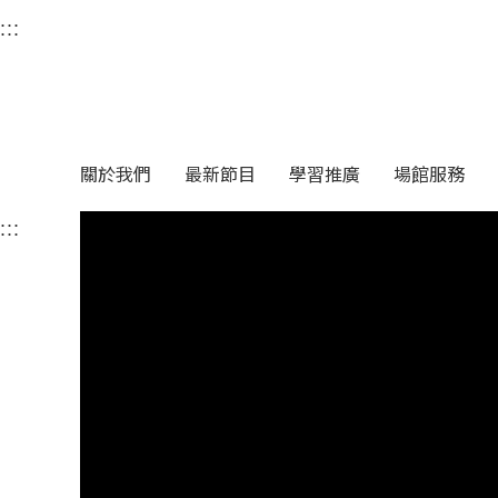
衛武營國家藝術文化中
:::
選單連結區塊，此區塊列有本網站主要連結。
中央內容區塊，為本頁主要內容區。
關於我們
最新節目
學習推廣
場館服務
:::
中央內容區塊，為本頁主要內容區。