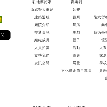
駐地藝術家
音樂劇
衛武營大事紀
音樂
建築巡航
戲劇
衛武營
廳院介紹
舞蹈
業
交通資訊
馬戲
藝術學
訂閱
組織成員
親子
壇
人員招募
活動
大眾
支持我們
市集
家庭
資訊公開
展覽
學校
文化禮金節目專區
共融