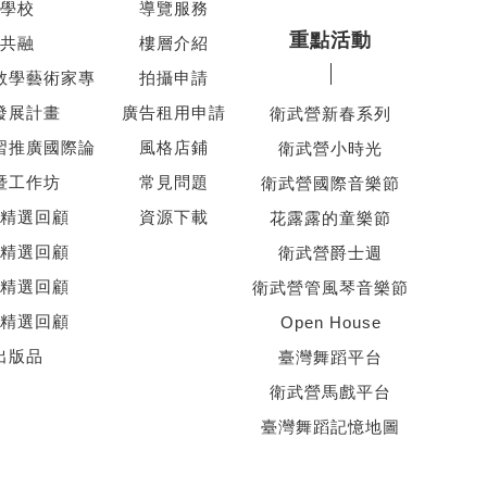
學校
導覽服務
重點活動
共融
樓層介紹
教學藝術家專
拍攝申請
發展計畫
廣告租用申請
衛武營新春系列
習推廣國際論
風格店鋪
衛武營小時光
暨工作坊
常見問題
衛武營國際音樂節
精選回顧
資源下載
花露露的童樂節
精選回顧
衛武營爵士週
精選回顧
衛武營管風琴音樂節
精選回顧
Open House
出版品
臺灣舞蹈平台
衛武營馬戲平台
臺灣舞蹈記憶地圖