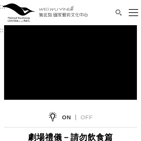
衛武營國家藝術文化中心
衛武營國家藝術文化中心 National Kaohsi
:::
選單連結區塊，此區塊列有本網站主要連結。
中央內容區塊，為本頁主要內容區。
網站
搜尋(開啟
:::
中央內容區塊，為本頁主要內容區。
ON
OFF
劇場禮儀－請勿飲食篇