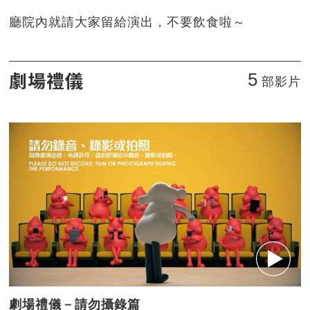
廳院內就請大家留給演出，不要飲食啦～
劇場禮儀
5
部影片
劇場禮儀－請勿攝錄篇