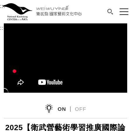
衛武營國家藝術文化中心
衛武營國家藝術文化中心 National Kaohsi
:::
選單連結區塊，此區塊列有本網站主要連結。
中央內容區塊，為本頁主要內容區。
網站
搜尋(開啟
:::
中央內容區塊，為本頁主要內容區。
ON
OFF
2025【衛武營藝術學習推廣國際論