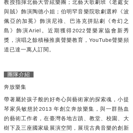
教授指揮北藝大管絃樂團；北藝大歌劇班《老處女
與賊》飾演陶德小姐；伯明罕音樂院歌劇選粹《波
佩亞的加冕》飾演尼祿、巴洛克拼貼劇《奇幻之
島》飾演Ariel。近期獲得2022聲樂家協會新秀
獎，演唱之餘積極推廣聲樂教育，YouTube聲樂頻
道已達一萬人訂閱。
團隊介紹
奔放樂集
帶著屬於孩子般的好奇心與藝術家的探索魂，小提
琴家吳敏慈於2013 年創立奔放樂集，與一群熱血
的藝術工作者，在臺灣各地古蹟、教堂、校園、大
樹下及三座國家級展演空間，展現古典音樂的創新