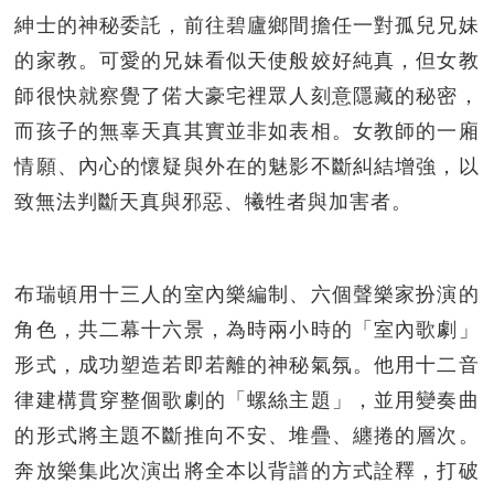
紳士的神秘委託，前往碧廬鄉間擔任一對孤兒兄妹
的家教。可愛的兄妹看似天使般姣好純真，但女教
師很快就察覺了偌大豪宅裡眾人刻意隱藏的秘密，
而孩子的無辜天真其實並非如表相。女教師的一廂
情願、內心的懷疑與外在的魅影不斷糾結增強，以
致無法判斷天真與邪惡、犧牲者與加害者。
布瑞頓用十三人的室內樂編制、六個聲樂家扮演的
角色，共二幕十六景，為時兩小時的「室內歌劇」
形式，成功塑造若即若離的神秘氣氛。他用十二音
律建構貫穿整個歌劇的「螺絲主題」，並用變奏曲
的形式將主題不斷推向不安、堆疊、纏捲的層次。
奔放樂集此次演出將全本以背譜的方式詮釋，打破