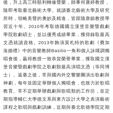
後，升上高三時順利轉修聲樂，師事何康婷教授，
隨即考取臺北藝術大學。就讀臺北藝術大學及研究
所時，領略美聲的奧妙及精進，皆跟隨唐鎮教授學
習近十年。2010年考取德國國立漢堡音樂暨戲劇
學院歌劇碩士，並以優秀成績畢業，獲得錄取最高
文憑就讀資格。2013年飾演莫札特的歌劇《費加
洛婚禮》中的音樂教師Basilio一角和個人詠嘆調獨
唱會後，贏得教授一致恭賀榮譽畢業，獲取國立漢
堡音樂暨戲劇學院之歌劇類最高演唱文憑（等同博
士）。返臺之後，常與國內外交響樂團演出歌劇與
神劇，每年並固定舉辦個人獨唱會，也致力於歌唱
教育。常不定期舉辦戲劇與歌唱類的工作坊，並定
期指導輔仁大學德文系與東方設計大學之表演藝術
課程之歌唱與戲劇訓練，近期與臺北歌德學院定期