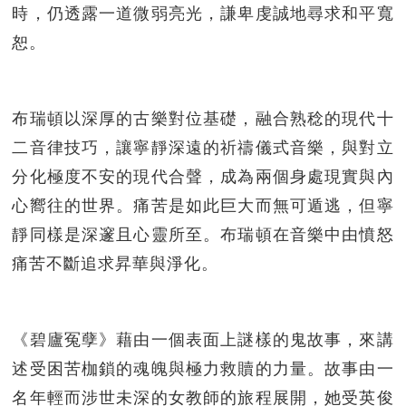
時，仍透露一道微弱亮光，謙卑虔誠地尋求和平寬
恕。
布瑞頓以深厚的古樂對位基礎，融合熟稔的現代十
二音律技巧，讓寧靜深遠的祈禱儀式音樂，與對立
分化極度不安的現代合聲，成為兩個身處現實與內
心嚮往的世界。痛苦是如此巨大而無可遁逃，但寧
靜同樣是深邃且心靈所至。布瑞頓在音樂中由憤怒
痛苦不斷追求昇華與淨化。
《碧廬冤孽》藉由一個表面上謎樣的鬼故事，來講
述受困苦枷鎖的魂魄與極力救贖的力量。故事由一
名年輕而涉世未深的女教師的旅程展開，她受英俊