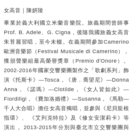
女高音｜陳妍陵
畢業於義大利國立米蘭音樂院。旅義期間曾師事
Prof. B. Adele、G. Cigna，後隨我國旅義女高音
朱苔麗習唱，至今未輟。在義期間參加Camerino
歐洲音樂節（Festival Musicale di Camerino），
獲頒聲樂組最高榮譽獎章（Premio d'Onore）。
2002-2016年國家交響樂團製作之「歌劇系列」飾
演《托斯卡》—Tosca，《唐．喬望尼》—Donna
Anna，《諾瑪》—Clotilde，《女人皆如此》—
Fiordiligi，《費加洛婚禮》—Susanna，《馬勒—
千人大合唱》擔任女高音獨唱，並參與《尼貝龍根
指環》、 《艾列克特拉》及《修女安潔莉卡》等
演出 。2013-2015年分別與臺北市立交響樂團與