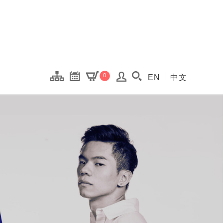
onal Kaohsiung Cent
0
EN
中文
搜尋(開啟搜尋視窗)