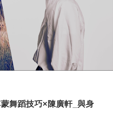
李蒙舞蹈技巧×陳廣軒_與身