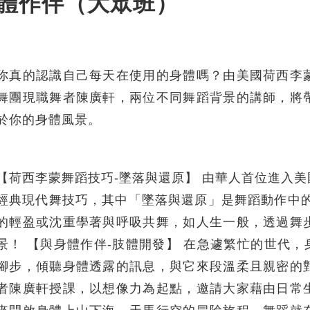
體作伴（大眾班）
你真的認識自己每天在使用的身體嗎？由美國荷西李
舞團現職舞者陳廣軒，兩位不同舞蹈背景的講師，將
於你的身體風景。
【荷西李蒙舞蹈技巧-墜落與還原】 由華人首位進入
經典現代舞技巧，其中「墜落與還原」是舞蹈動作中的
的輕盈或沈重學著與呼吸共舞，如人生一般，透過舞
景！ 【與身體作伴-肢體開發】 在急遽繁忙的世代，
腳步，傾聽身體透露的訊息，與它來段溫柔且親密的
者陳廣軒授課，以想像力為起點，邀請大家藉由日常