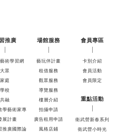
習推廣
場館服務
會員專區
藝術學習網
藝玩伴計畫
卡別介紹
大眾
租借服務
會員活動
家庭
觀眾服務
會員限定
學校
導覽服務
重點活動
共融
樓層介紹
教學藝術家專
拍攝申請
發展計畫
廣告租用申請
衛武營新春系列
習推廣國際論
風格店鋪
衛武營小時光