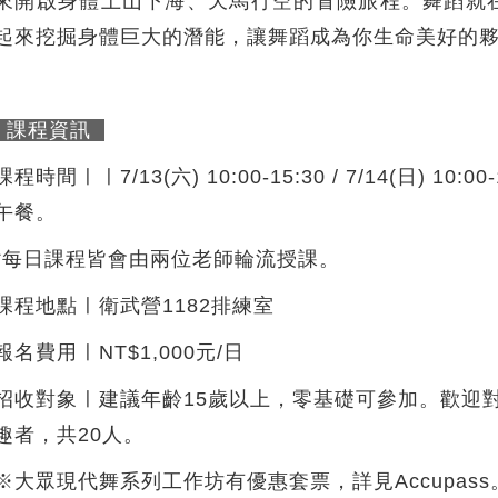
來開啟身體上山下海、天馬行空的冒險旅程。舞蹈就
起來挖掘身體巨大的潛能，讓舞蹈成為你生命美好的
課程資訊
課程時間ㅣㅣ7/13(六) 10:00-15:30 / 7/14(日) 10:
午餐。
*每日課程皆會由兩位老師輪流授課。
課程地點ㅣ衛武營1182排練室
報名費用ㅣNT$1,000元/日
招收對象ㅣ建議年齡15歲以上，零基礎可參加。歡迎
趣者，共20人。
※大眾現代舞系列工作坊有優惠套票，詳見Accupas