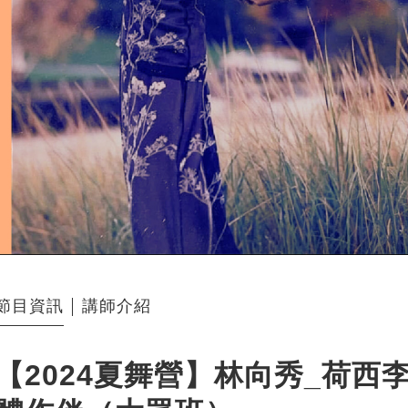
節目資訊
講師介紹
【2024夏舞營】林向秀_荷西