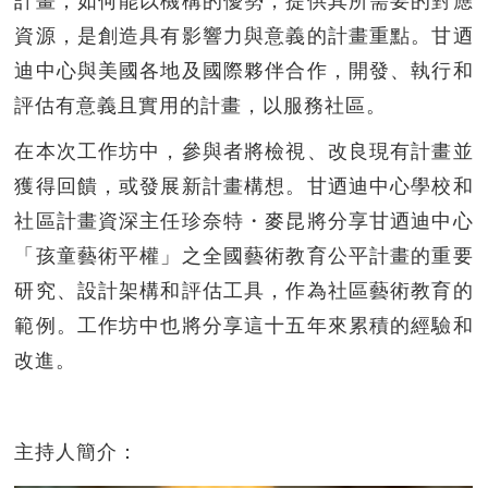
計畫；如何能以機構的優勢，提供其所需要的對應
資源，是創造具有影響力與意義的計畫重點。甘迺
迪中心與美國各地及國際夥伴合作，開發、執行和
評估有意義且實用的計畫，以服務社區。
在本次工作坊中，參與者將檢視、改良現有計畫並
獲得回饋，或發展新計畫構想。甘迺迪中心學校和
社區計畫資深主任珍奈特・麥昆將分享甘迺迪中心
「孩童藝術平權」之全國藝術教育公平計畫的重要
研究、設計架構和評估工具，作為社區藝術教育的
範例。工作坊中也將分享這十五年來累積的經驗和
改進。
主持人簡介：