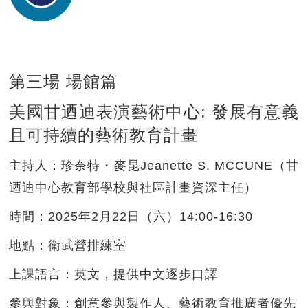
第三場 場館篇
美國甘迺迪表演藝術中心: 發展有意義
且可持續的藝術教育計畫
主持人：
珍奈特・麥昆Jeanette S. MCCUNE（甘
迺迪中心教育部學校與社區計畫資深主任）
時間：
2025年2月22日（六）14:00-16:30
地點：
衛武營排練室
上課語言：
英文，提供中文逐步口譯
參與對象：
創意參與製作人、藝術教育推廣者優先