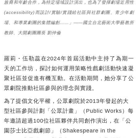
族裔和年齡合作，為特定場域設計演出，也為了發揮劇場近用性
(accessibility)而設計/實驗/實踐給社區與社群劇團、青少年劇
場、和專業劇團的集體編創……」——國立台北藝術大學藝教所
教師、大開劇團團長 劉仲倫
羅莉・伍勒蕊在2024年首屆活動中主持了為期一
天的工作坊，探討如何運用策略性戲劇活動快速凝
聚社區並促進有機互動。在活動期間，她分享了公
眾劇院推動社區參與的理念與實踐。
為了提倡文化平權，公眾劇院於2013年發起的大
型社區參與計劃「公眾計畫」（Public Works）每
年邀請超過100位社區夥伴共同創作演出，在「公
園莎士比亞戲劇節」（Shakespeare in the