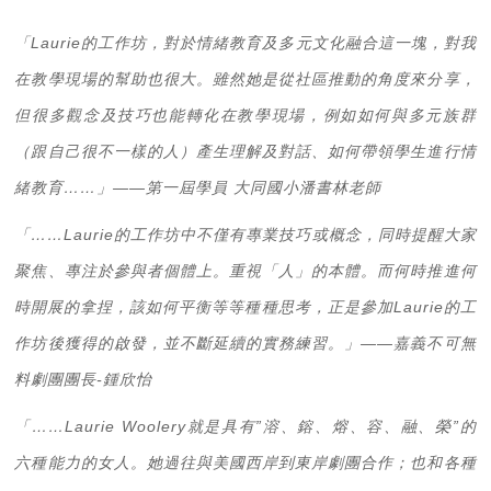
「Laurie的工作坊，對於情緒教育及多元文化融合這一塊，對我
在教學現場的幫助也很大。雖然她是從社區推動的角度來分享，
但很多觀念及技巧也能轉化在教學現場，例如如何與多元族群
（跟自己很不一樣的人）產生理解及對話、如何帶領學生進行情
緒教育……」——第一屆學員 大同國小潘書林老師
「……Laurie的工作坊中不僅有專業技巧或概念，同時提醒大家
聚焦、專注於參與者個體上。重視「人」的本體。而何時推進何
時開展的拿捏，該如何平衡等等種種思考，正是參加Laurie的工
作坊後獲得的啟發，並不斷延續的實務練習。」——嘉義不可無
料劇團團長-鍾欣怡
「……Laurie Woolery就是具有”溶、鎔、熔、容、融、榮”的
六種能力的女人。她過往與美國西岸到東岸劇團合作；也和各種