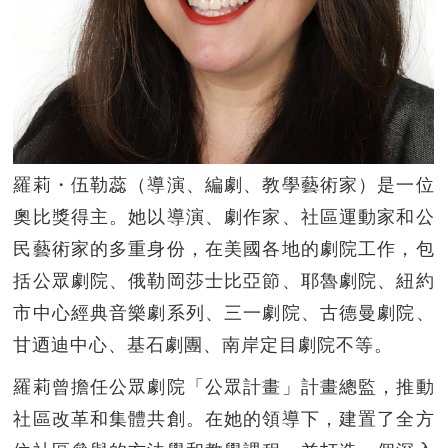
羅莉・伍勒蕊（導演、編劇、教學藝術家）是一位
奧比獎得主。她以導演、劇作家、社區運動家和公
民藝術家的多重身份，在美國各地的劇院工作，包
括公眾劇院、俄勒岡莎士比亞節、耶魯劇院、紐約
市中心經典音樂劇系列、三一劇院、古德曼劇院、
甘迺迪中心、基石劇團、南岸定目劇院不等。
羅莉曾擔任公眾劇院「公眾計畫」計畫總監，推動
社區改革和集體共創。在她的領導下，建置了全方