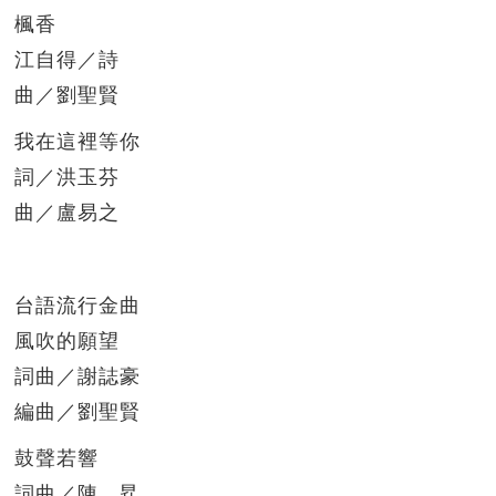
楓香
江自得／詩
曲／劉聖賢
我在這裡等你
詞／洪玉芬
曲／盧易之
台語流行金曲
風吹的願望
詞曲／謝誌豪
編曲／劉聖賢
鼓聲若響
詞曲／陳 昇