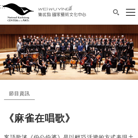
衛武營國家藝術文化中心
衛武營國家藝術文化中心 National Kaohsi
:::
選單連結區塊，此區塊列有本網站主要連結。
中央內容區塊，為本頁主要內容區。
網站
搜尋(開啟
:::
中央內容區塊，為本頁主要內容區。
節目資訊
《麻雀在唱歌》
客語歌謠《伯公伯婆》是以輕巧活潑的方式表現土