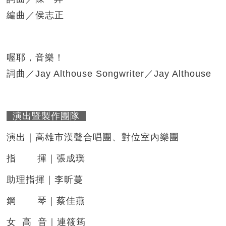
編曲／侯志正
喔耶，音樂！
詞曲／Jay Althouse Songwriter／Jay Althouse
演出暨製作團隊
演出｜高雄市漢聲合唱團、對位室內樂團
指 揮｜張成璞
助理指揮｜李昕蔓
鋼 琴｜蔡佳燕
女 高 音｜連筱筠