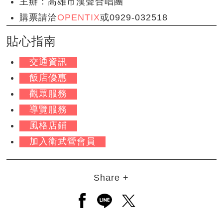
主辦：高雄市漢聲合唱團
購票請洽
OPENTIX
或0929-032518
貼心指南
交通資訊
飯店優惠
觀眾服務
導覽服務
風格店鋪
加入衛武營會員
Share +
另開新視窗分享至facebook
另開新視窗分享至line
另開新視窗分享至twitt