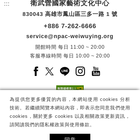
衛武營國家藝術文化中心
:::
頁尾網站資訊。
830043 高雄市鳳山區三多一路 1 號
+886 7-262-6666
service@npac-weiwuying.org
開館時間
每日
11:00 ~ 20:00
客服專線時間
每日
10:00 ~ 20:00
Facebook(另開新視窗)
X(另開新視窗)
LINE(另開新視窗)
Instagram(另開新視窗
YouTube(另開
為提供您更多優質的內容，本網站使用 cookies 分析
技術。若繼續閱覽本網站內容，即表示您同意我們使用
訂閱
電子報訂閱
cookies，關於更多 cookies 以及相關政策更新資訊，
請閱讀我們的
隱私權政策與使用條款
。
Copyright ©
國家表演藝術中心
-
衛武營國家藝術文化中心
All rights
reserved.
隱私權政策
網站導覽