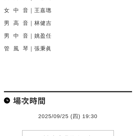
女 中 音｜王嘉璁
男 高 音｜林健吉
男 中 音｜姚盈任
管 風 琴｜張秉眞
場次時間
2025/09/25 (四) 19:30