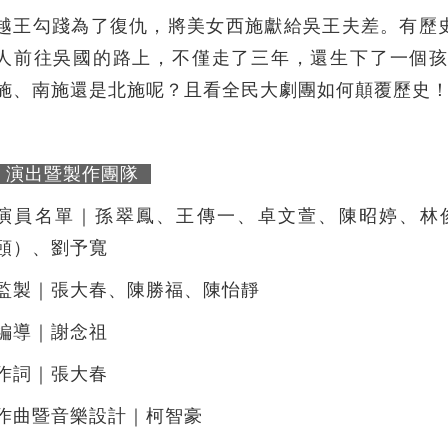
越王勾踐為了復仇，將美女西施獻給吳王夫差。有歷
人前往吳國的路上，不僅走了三年，還生下了一個
施、南施還是北施呢？且看全民大劇團如何顛覆歷史
演出暨製作團隊
演員名單｜孫翠鳳、王傳一、卓文萱、陳昭婷、林
頤）、劉予寬
監製｜張大春、陳勝福、陳怡靜
編導｜謝念祖
作詞｜張大春
作曲暨音樂設計｜柯智豪