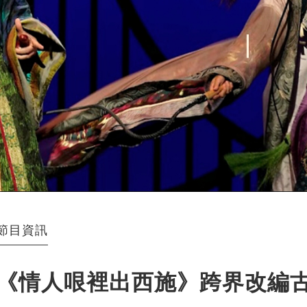
節目資訊
《情人哏裡出西施》跨界改編