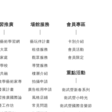
習推廣
場館服務
會員專區
藝術學習網
藝玩伴計畫
卡別介紹
大眾
租借服務
會員活動
家庭
觀眾服務
會員限定
學校
導覽服務
重點活動
共融
樓層介紹
教學藝術家專
拍攝申請
發展計畫
廣告租用申請
衛武營新春系列
習推廣國際論
風格店鋪
衛武營小時光
暨工作坊
常見問題
衛武營國際音樂節