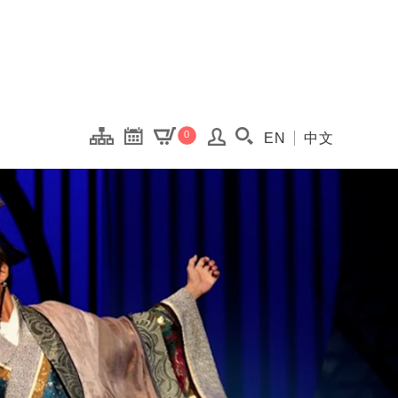
onal Kaohsiung Cent
0
EN
中文
搜尋(開啟搜尋視窗)