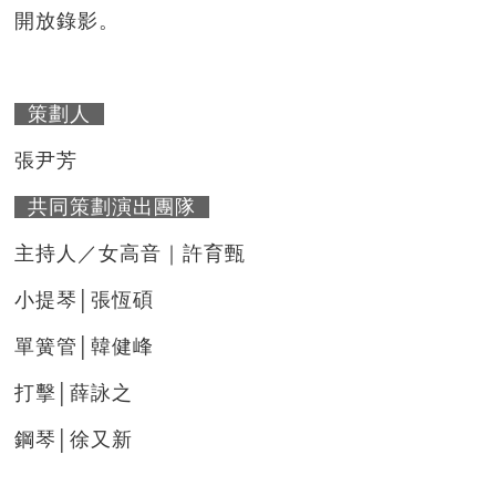
開放錄影。
策劃人
張尹芳
共同策劃演出團隊
主持人／女高音｜許育甄
小提琴│張恆碩
單簧管│韓健峰
打擊│薛詠之
鋼琴│徐又新