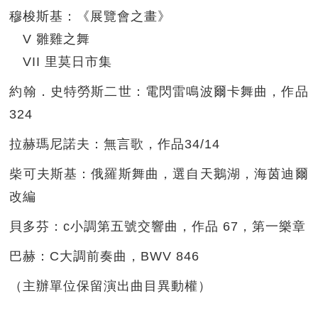
穆梭斯基：《展覽會之畫》
V 雛雞之舞
VII 里莫日市集
約翰．史特勞斯二世：電閃雷鳴波爾卡舞曲，作品
324
拉赫瑪尼諾夫：無言歌，作品34/14
柴可夫斯基：俄羅斯舞曲，選自天鵝湖，海茵迪爾
改編
貝多芬：c小調第五號交響曲，作品 67，第一樂章
巴赫：C大調前奏曲，BWV 846
（主辦單位保留演出曲目異動權）