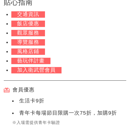
貼心指南
交通資訊
飯店優惠
觀眾服務
導覽服務
風格店鋪
藝玩伴計畫
加入衛武營會員
會員優惠
生活卡9折
青年卡每場節目限購一次75折，加購9折
※入場需提供青年卡驗證