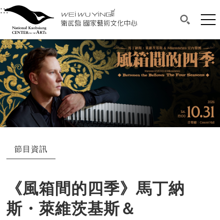
衛武營國家藝術文化中心
衛武營國家藝術文化中心 National Kaohsi
:::
選單連結區塊，此區塊列有本網站主要連結。
中央內容區塊，為本頁主要內容區。
網站
搜尋(開啟
:::
中央內容區塊，為本頁主要內容區。
節目資訊
《風箱間的四季》馬丁納
斯・萊維茨基斯＆