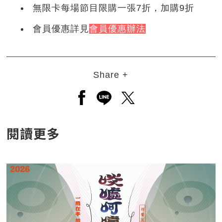
無限卡每場節目限購一張7折，加購9折
會員優惠詳見
會員優惠辦法
Share +
另開新視窗分享至facebook
另開新視窗分享至line
另開新視窗分享至twitt
閱讀更多