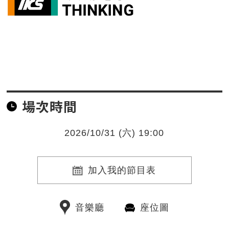
場次時間
2026/10/31 (六) 19:00
加入我的節目表
音樂廳
座位圖