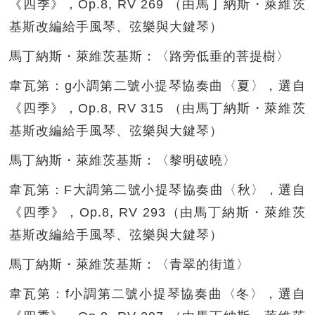
《四季》，Op.8, RV 269 （由馬丁納斯・萊維茨
基斯改編給手風琴、弦樂與大鍵琴）
馬丁納斯・萊維茨基斯：〈路旁低垂的菩提樹〉
韋瓦第：g小調第二號小提琴協奏曲〈夏〉，選自
《四季》，Op.8, RV 315 （由馬丁納斯・萊維茨
基斯改編給手風琴、弦樂與大鍵琴）
馬丁納斯・萊維茨基斯：〈黎明破曉〉
韋瓦第：F大調第二號小提琴協奏曲〈秋〉，選自
《四季》，Op.8, RV 293（由馬丁納斯・萊維茨
基斯改編給手風琴、弦樂與大鍵琴）
馬丁納斯・萊維茨基斯：〈青翠的街道〉
韋瓦第：f小調第二號小提琴協奏曲〈冬〉，選自