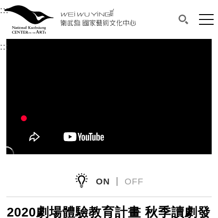
衛武營國家藝術文化中心
衛武營國家藝術文化中心 National Kaohsi
:::
選單連結區塊，此區塊列有本網站主要連結。
中央內容區塊，為本頁主要內容區。
網站
搜尋(開啟
:::
中央內容區塊，為本頁主要內容區。
ON
OFF
2020劇場體驗教育計畫 秋季讀劇發