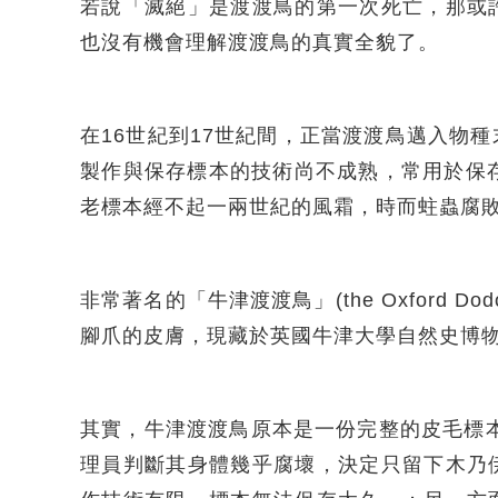
若說「滅絕」是渡渡鳥的第一次死亡，那或
也沒有機會理解渡渡鳥的真實全貌了。
在16世紀到17世紀間，正當渡渡鳥邁入物
製作與保存標本的技術尚不成熟，常用於保
老標本經不起一兩世紀的風霜，時而蛀蟲腐
非常著名的「牛津渡渡鳥」(the Oxford
腳爪的皮膚，現藏於英國牛津大學自然史博
其實，牛津渡渡鳥原本是一份完整的皮毛標本
理員判斷其身體幾乎腐壞，決定只留下木乃