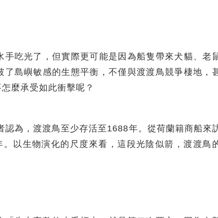
水手吃光了，但實際更可能是因為船隻帶來犬貓、老
破了島嶼敏感的生態平衡，不僅與渡渡鳥競爭棲地，
要怎麼承受如此衝擊呢？
者認為，渡渡鳥至少存活至1688年。從荷蘭籍商船來
90年。以生物演化的尺度來看，這段光陰似箭，渡渡鳥