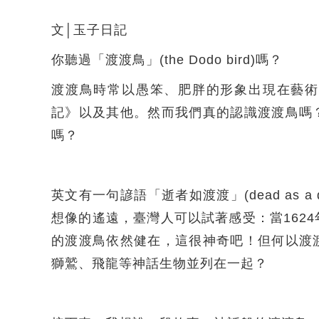
文│玉子日記
你聽過「渡渡鳥」(the Dodo bird)嗎？
渡渡鳥時常以愚笨、肥胖的形象出現在藝術
記》以及其他。然而我們真的認識渡渡鳥嗎
嗎？
英文有一句諺語「逝者如渡渡」(dead as 
想像的遙遠，臺灣人可以試著感受：當162
的渡渡鳥依然健在，這很神奇吧！但何以渡
獅鷲、飛龍等神話生物並列在一起？