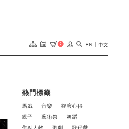
onal Kaohsiung Cent
0
EN
中文
搜尋(開啟搜尋視窗)
熱門標籤
馬戲
音樂
觀演心得
親子
藝術祭
舞蹈
焦點人物
歌劇
歌仔戲