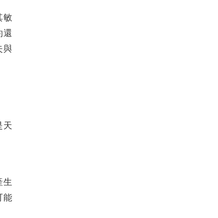
其敏
約還
失與
是天
產生
可能