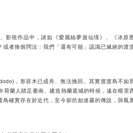
、影視作品中，諸如《愛麗絲夢遊仙境》、《冰原
？或者換個問法：我們「還有可能」認識已滅絕的渡
a dodo)，形容木已成舟、無法挽回。其實渡渡鳥不如
4年荷蘭人踏足臺南、建造熱蘭遮城的時候，遠在模里
渡鳥確實存在於近代，至今卻彷如迷霧的傳說，與鳳