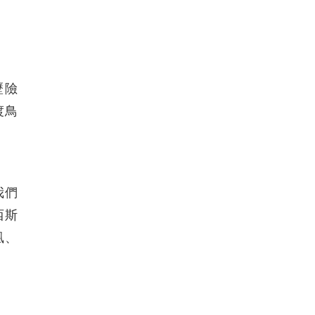
歷險
渡鳥
我們
西斯
凰、