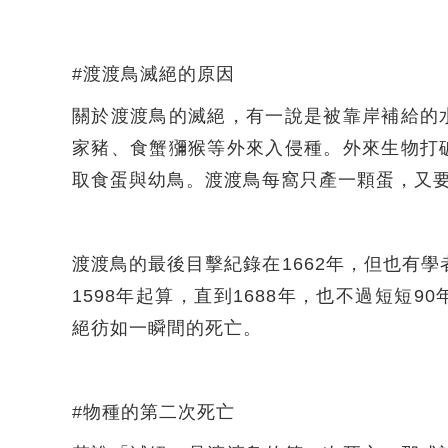
#渡渡鳥滅絕的原因
關於渡渡鳥的滅絕，有一說是被靠岸補給的
家豬、食蟹獼猴等外來入侵種。外來生物打
取食蛋與幼鳥。渡渡鳥每窩只產一顆蛋，又
渡渡鳥的最後目擊紀錄在1662年，但也有學
1598年起算，直到1688年，也不過短短
絕彷如一瞬間的死亡。
#物種的第二次死亡