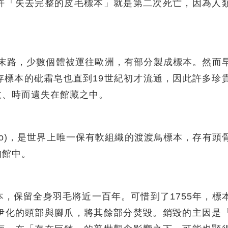
許「失去完整的皮毛標本」就是第二次死亡，因為人
種末路，少數個體被運往歐洲，有部分製成標本。然而
存標本的砒霜皂也直到19世紀初才流通，因此許多珍
敗、時而遺失在館藏之中。
 Dodo)，是世界上唯一保有軟組織的渡渡鳥標本，存有頭
物館中。
，保留全身羽毛將近一百年。可惜到了1755年，標
伊化的頭部與腳爪，將其餘部分焚毀。銷毀的主因是