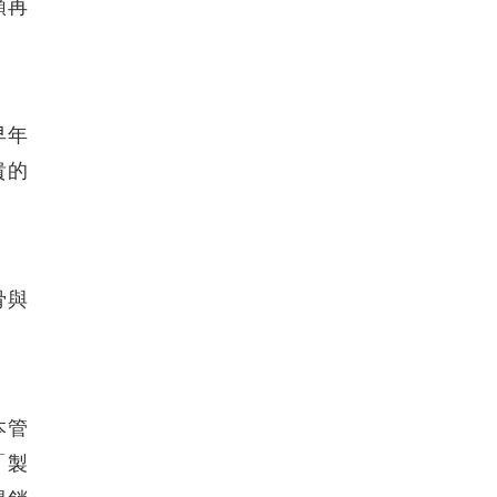
類再
早年
貴的
骨與
本管
「製