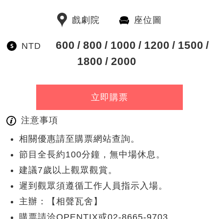
戲劇院
座位圖
600
800
1000
1200
1500
NTD
1800
2000
立即購票
注意事項
相關優惠請至購票網站查詢。
節目全長約100分鐘，無中場休息。
建議7歲以上觀眾觀賞。
遲到觀眾須遵循工作人員指示入場。
主辦：【相聲瓦舍】
購票請洽OPENTIX或02-8665-9703