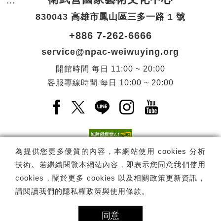
:::
頁尾網站資訊。
830043 高雄市鳳山區三多一路 1 號
+886 7-262-6666
service@npac-weiwuying.org
開館時間
每日
11:00 ~ 20:00
客服專線時間
每日
10:00 ~ 20:00
Facebook(另開新視窗)
X(另開新視窗)
LINE(另開新視窗)
Instagram(另開新視窗
YouTube(另開
為提供您更多優質的內容，本網站使用 cookies 分析
技術。若繼續閱覽本網站內容，即表示您同意我們使用
訂閱
電子報訂閱
cookies，關於更多 cookies 以及相關政策更新資訊，
請閱讀我們的
隱私權政策與使用條款
。
Copyright ©
國家表演藝術中心
-
衛武營國家藝術文化中心
All rights
reserved.
同意
隱私權政策
網站導覽