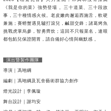
《我是你的菜》強勢登場 。三十道菜、三十段故
事，三十種情感火候。老皮嫩肉邂逅西施舌，軟硬
兼施；賽螃蟹遇見驢打滾兒，鹹甜交鋒；諸葛烤魚
挑戰虎掌烏參，智勇齊炊；這回不只報菜名，連哏
都包餡兒保證開胃，請自備好心情與幽默感 。
演出暨製作團隊
導演｜馮翊綱
編劇｜馮翊綱及瓦舍藝術群協力創作
燈光設計｜李佩璇
舞台設計｜謝均安