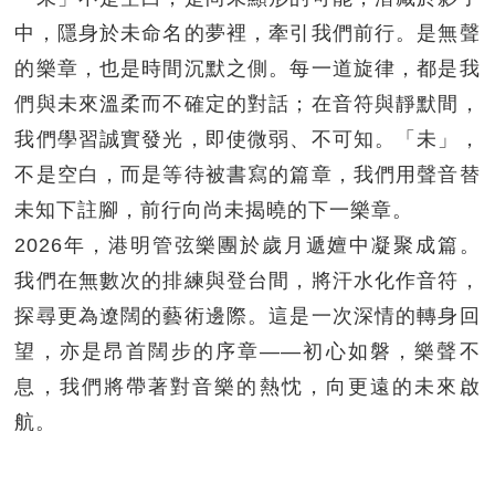
中，隱身於未命名的夢裡，牽引我們前行。是無聲
的樂章，也是時間沉默之側。每一道旋律，都是我
們與未來溫柔而不確定的對話；在音符與靜默間，
我們學習誠實發光，即使微弱、不可知。「未」，
不是空白，而是等待被書寫的篇章，我們用聲音替
未知下註腳，前行向尚未揭曉的下一樂章。
2026年，港明管弦樂團於歲月遞嬗中凝聚成篇。
我們在無數次的排練與登台間，將汗水化作音符，
探尋更為遼闊的藝術邊際。這是一次深情的轉身回
望，亦是昂首闊步的序章——初心如磐，樂聲不
息，我們將帶著對音樂的熱忱，向更遠的未來啟
航。