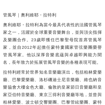
管風琴｜奧利維耶・拉特利
奧利維耶・拉特利為當今最具代表性的法國管風琴
家之一，活躍於全球重要音樂舞台，並與頂尖指揮
及樂團合作。23歲即獲任巴黎聖母院首席管風琴
家，並自2012年起擔任蒙特婁國家管弦樂團榮譽
管風琴家。他以深厚音樂底蘊與卓越即興能力聞
名，長年致力於拓展管風琴音樂的各種表現可能。
拉特利經常於世界知名音樂廳演出，包括柏林愛樂
廳、巴黎愛樂廳、洛杉磯迪士尼音樂廳、維也納音
樂協會大樓金色大廳、倫敦的皇家節日音樂廳和皇
家亞伯特音樂廳、東京三得利音樂廳等地，並曾與
柏林愛樂、波士頓交響樂團、巴黎管絃樂團、蒙特