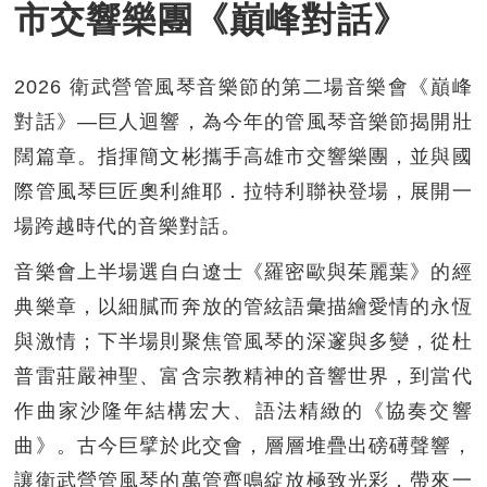
市交響樂團《巔峰對話》
2026 衛武營管風琴音樂節的第二場音樂會《巔峰
對話》—巨人迴響，為今年的管風琴音樂節揭開壯
闊篇章。指揮簡文彬攜手高雄市交響樂團，並與國
際管風琴巨匠奧利維耶．拉特利聯袂登場，展開一
場跨越時代的音樂對話。
音樂會上半場選自白遼士《羅密歐與茱麗葉》的經
典樂章，以細膩而奔放的管絃語彙描繪愛情的永恆
與激情；下半場則聚焦管風琴的深邃與多變，從杜
普雷莊嚴神聖、富含宗教精神的音響世界，到當代
作曲家沙隆年結構宏大、語法精緻的《協奏交響
曲》。古今巨擘於此交會，層層堆疊出磅礡聲響，
讓衛武營管風琴的萬管齊鳴綻放極致光彩，帶來一