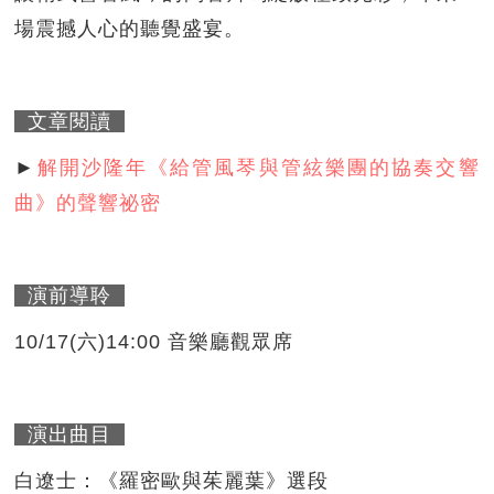
場震撼人心的聽覺盛宴。
文章閱讀
►
解開沙隆年《給管風琴與管絃樂團的協奏交響
曲》的聲響祕密
演前導聆
10/17(六)14:00 音樂廳觀眾席
演出曲目
白遼士：《羅密歐與茱麗葉》選段