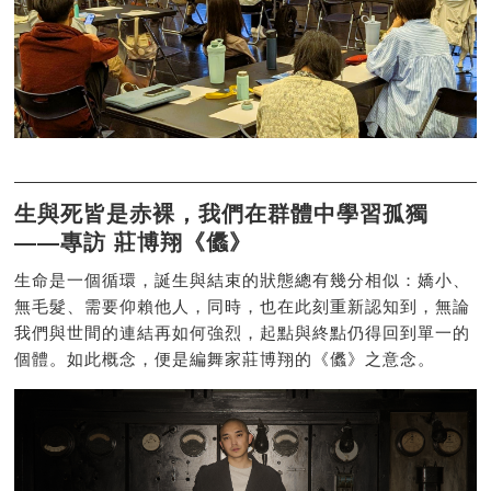
生與死皆是赤裸，我們在群體中學習孤獨
——專訪 莊博翔《㒩》
生命是一個循環，誕生與結束的狀態總有幾分相似：嬌小、
無毛髮、需要仰賴他人，同時，也在此刻重新認知到，無論
我們與世間的連結再如何強烈，起點與終點仍得回到單一的
個體。如此概念，便是編舞家莊博翔的《㒩》之意念。