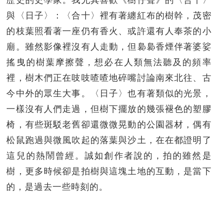
與〈日子〉：〈合十〉裡有著纏紅布的樹幹，茂密
的枝葉照看著一座仍有香火、或許還有人奉茶的小
廟。雖然影像裡沒有人走動，但裊裊香煙伴著婆娑
搖曳的樹葉摩擦聲，想必在人類無法聽及的頻率
裡，樹木們正在吱吱喳喳地碎嘴討論南來北往、古
今中外的眾生大事。〈日子〉也有著類似的光景，
一樣沒有人們走過，但樹下擺放的幾張褪色的塑膠
椅，有些斑駁老舊卻還微微晃動的公園器材，偶有
松鼠跑過與微風吹起的落葉與沙土，在在都證明了
這兒的熱鬧曾經。誠如創作者說的，拍的雖然是
樹，更多時候卻是拍樹與這塊土地的互動，是當下
的，是過去一些時刻的。