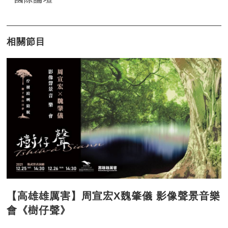
相關節目
【高雄雄厲害】周宣宏X魏肇儀 影像聲景音樂
會《樹仔聲》