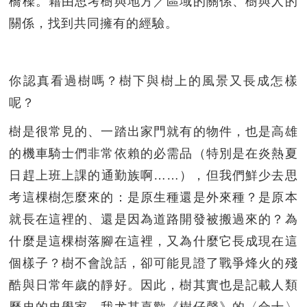
橋樑。藉由思考樹與地方／區域的關係、樹與人的
關係，找到共同擁有的經驗。
你認真看過樹嗎？樹下與樹上的風景又長成怎樣
呢？
樹是很常見的、一踏出家門就有的物件，也是高雄
的機車騎士們非常依賴的必需品（特別是在炎熱夏
日趕上班上課的通勤族啊……），但我們鮮少去思
考這棵樹怎麼來的：是原生種還是外來種？是原本
就長在這裡的、還是因為道路開發被搬過來的？為
什麼是這棵樹落腳在這裡，又為什麼它長成現在這
個樣子？樹不會說話，卻可能見證了戰爭烽火的殘
酷與日常年歲的靜好。因此，樹其實也是記載人類
歷史的史學家。我尤其喜歡《樹仔聲》的〈合十〉