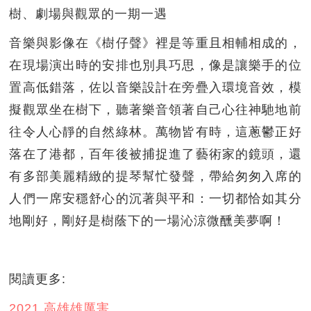
樹、劇場與觀眾的一期一遇
音樂與影像在《樹仔聲》裡是等重且相輔相成的，
在現場演出時的安排也別具巧思，像是讓樂手的位
置高低錯落，佐以音樂設計在旁疊入環境音效，模
擬觀眾坐在樹下，聽著樂音領著自己心往神馳地前
往令人心靜的自然綠林。萬物皆有時，這蔥鬱正好
落在了港都，百年後被捕捉進了藝術家的鏡頭，還
有多部美麗精緻的提琴幫忙發聲，帶給匆匆入席的
人們一席安穩舒心的沉著與平和：一切都恰如其分
地剛好，剛好是樹蔭下的一場沁涼微醺美夢啊！
閱讀更多:
2021 高雄雄厲害